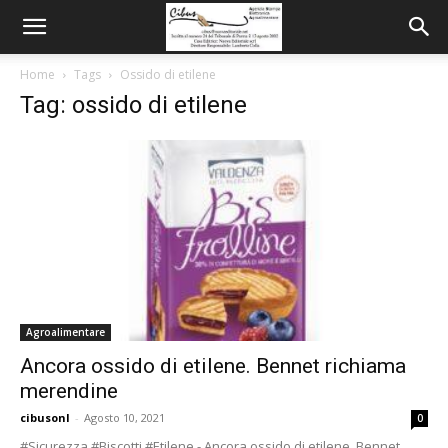
Home
Tags
Ossido di etilene
Tag: ossido di etilene
Agroalimentare
Ancora ossido di etilene. Bennet richiama
merendine
cibusonl
-
Agosto 10, 2021
0
#Sicurezza #Biscotti #Etilene - Ancora ossido di etilene, Bennet