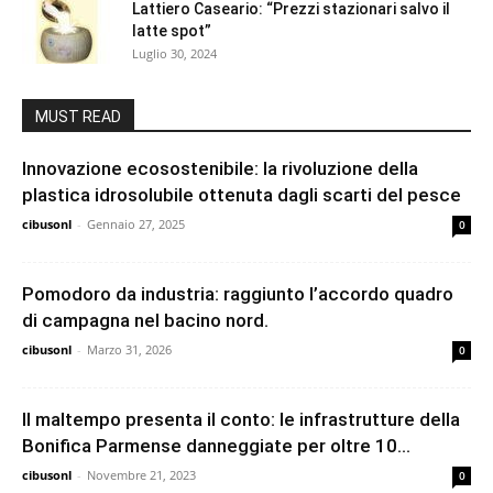
Lattiero Caseario: “Prezzi stazionari salvo il
latte spot”
Luglio 30, 2024
MUST READ
Innovazione ecosostenibile: la rivoluzione della
plastica idrosolubile ottenuta dagli scarti del pesce
cibusonl
-
Gennaio 27, 2025
0
Pomodoro da industria: raggiunto l’accordo quadro
di campagna nel bacino nord.
cibusonl
-
Marzo 31, 2026
0
Il maltempo presenta il conto: le infrastrutture della
Bonifica Parmense danneggiate per oltre 10...
cibusonl
-
Novembre 21, 2023
0