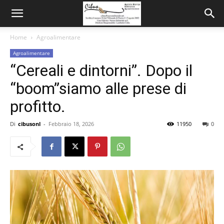
Home
Agroalimentare
Agroalimentare
“Cereali e dintorni”. Dopo il
“boom”siamo alle prese di
profitto.
Di
cibusonl
-
Febbraio 18, 2026
11950
0