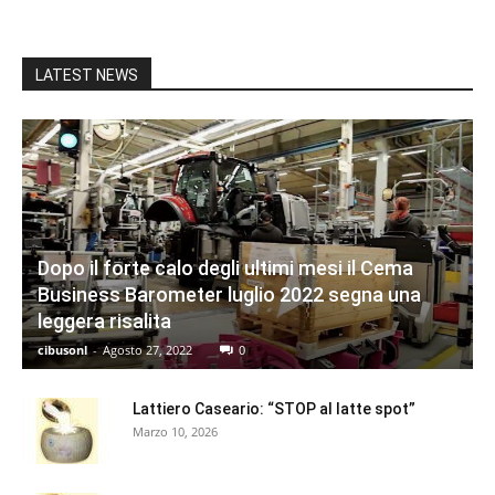
LATEST NEWS
Dopo il forte calo degli ultimi mesi il Cema
Business Barometer luglio 2022 segna una
leggera risalita
cibusonl
-
Agosto 27, 2022
0
Lattiero Caseario: “STOP al latte spot”
Marzo 10, 2026