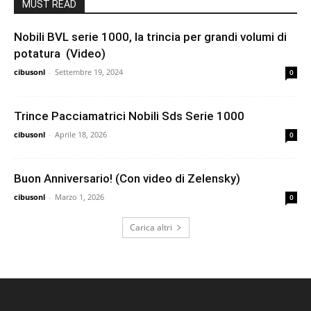
MUST READ
Nobili BVL serie 1000, la trincia per grandi volumi di
potatura (Video)
cibusonl
-
Settembre 19, 2024
0
Trince Pacciamatrici Nobili Sds Serie 1000
cibusonl
-
Aprile 18, 2026
0
Buon Anniversario! (Con video di Zelensky)
cibusonl
-
Marzo 1, 2026
0
Carica altri