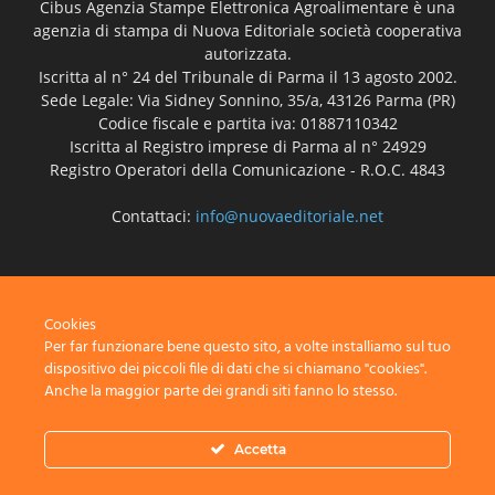
Cibus Agenzia Stampe Elettronica Agroalimentare è una
agenzia di stampa di Nuova Editoriale società cooperativa
autorizzata.
Iscritta al n° 24 del Tribunale di Parma il 13 agosto 2002.
Sede Legale: Via Sidney Sonnino, 35/a, 43126 Parma (PR)
Codice fiscale e partita iva: 01887110342
Iscritta al Registro imprese di Parma al n° 24929
Registro Operatori della Comunicazione - R.O.C. 4843
Contattaci:
info@nuovaeditoriale.net
SEGUICI
Cookies
Per far funzionare bene questo sito, a volte installiamo sul tuo
dispositivo dei piccoli file di dati che si chiamano "cookies".
Anche la maggior parte dei grandi siti fanno lo stesso.
Disclaimer
Privacy
Advertisement
Contact Us
Accetta
© Nuova Editoriale società cooperativa