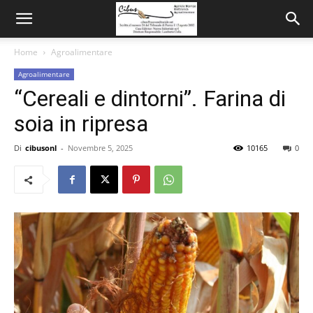
Home
Agroalimentare
Agroalimentare
“Cereali e dintorni”. Farina di
soia in ripresa
Di
cibusonl
-
Novembre 5, 2025
10165
0