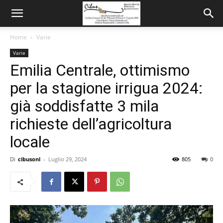
Home
Varie
Varie
Emilia Centrale, ottimismo
per la stagione irrigua 2024:
già soddisfatte 3 mila
richieste dell’agricoltura
locale
Di
cibusonl
-
Luglio 29, 2024
805
0