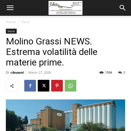
Home
Varie
Varie
Molino Grassi NEWS.
Estrema volatilità delle
materie prime.
Di
cibusonl
-
Marzo 27, 2026
1594
0