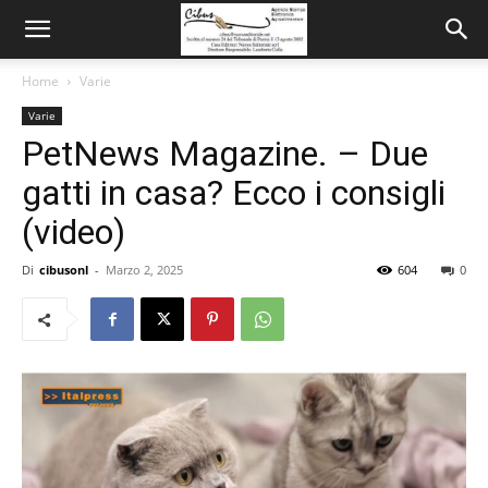
Home
Varie
Varie
PetNews Magazine. – Due
gatti in casa? Ecco i consigli
(video)
Di
cibusonl
-
Marzo 2, 2025
604
0