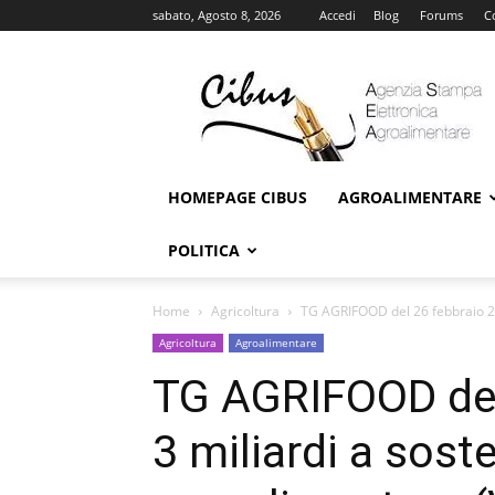
sabato, Agosto 8, 2026
Accedi
Blog
Forums
C
Cibus
Online
HOMEPAGE CIBUS
AGROALIMENTARE
POLITICA
Home
Agricoltura
TG AGRIFOOD del 26 febbraio 202
Agricoltura
Agroalimentare
TG AGRIFOOD del
3 miliardi a sost