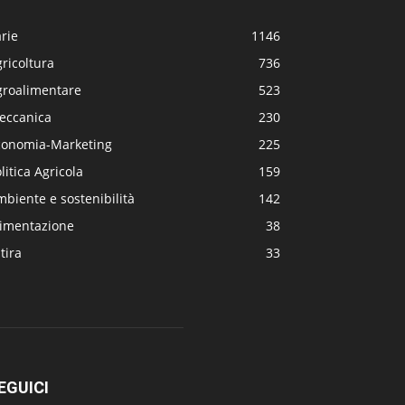
rie
1146
ricoltura
736
groalimentare
523
eccanica
230
conomia-Marketing
225
litica Agricola
159
biente e sostenibilità
142
limentazione
38
tira
33
EGUICI