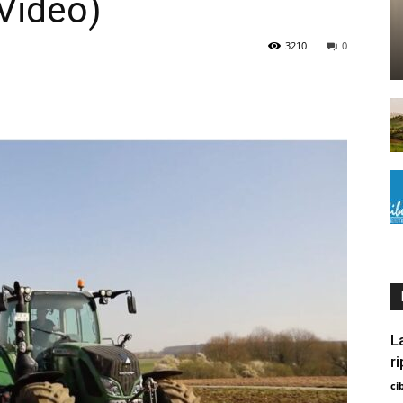
(Video)
3210
0
L
r
ci