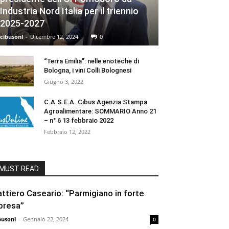
Industria Nord Italia per il triennio
2025-2027
cibusonl
-
Dicembre 12, 2024
0
“Terra Emilia”: nelle enoteche di
Bologna, i vini Colli Bolognesi
Giugno 3, 2022
C.A.S.E.A. Cibus Agenzia Stampa
Agroalimentare: SOMMARIO Anno 21
– n° 6 13 febbraio 2022
Febbraio 12, 2022
MUST READ
attiero Caseario: “Parmigiano in forte
ipresa”
busonl
-
Gennaio 22, 2024
0