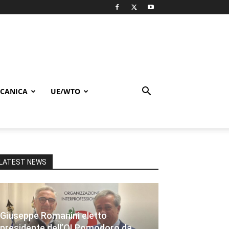
CANICA
UE/WTO
LATEST NEWS
Giuseppe Romanini eletto
presidente dell’OI Pomodoro da