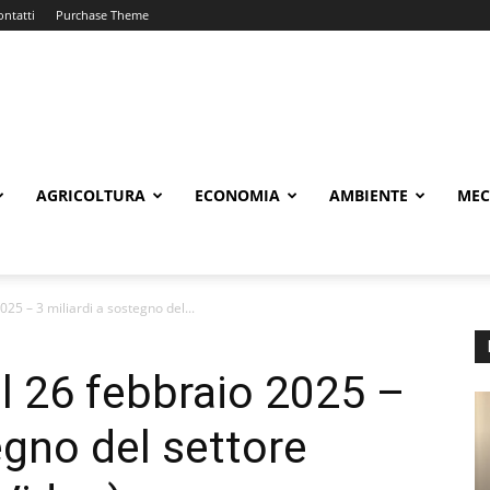
ontatti
Purchase Theme
AGRICOLTURA
ECONOMIA
AMBIENTE
MEC
5 – 3 miliardi a sostegno del...
 26 febbraio 2025 –
egno del settore