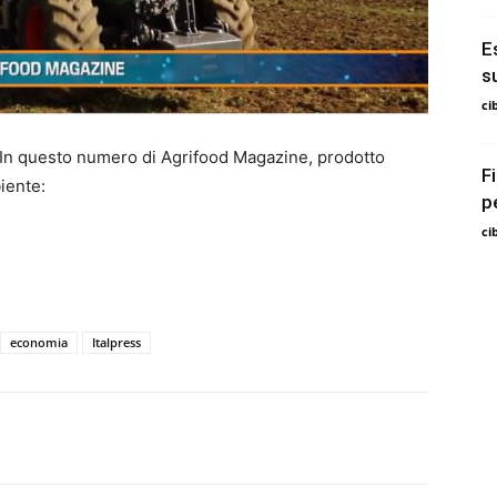
E
s
ci
n questo numero di Agrifood Magazine, prodotto
F
iente:
p
ci
economia
Italpress