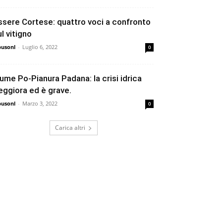
ssere Cortese: quattro voci a confronto
ul vitigno
busonl
-
Luglio 6, 2022
0
iume Po-Pianura Padana: la crisi idrica
eggiora ed è grave.
busonl
-
Marzo 3, 2022
0
Carica altri