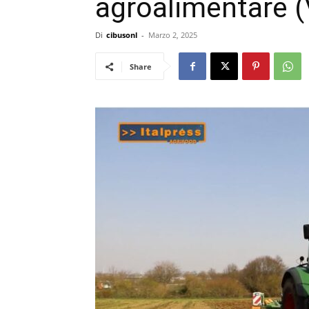
agroalimentare 
Di
cibusonl
-
Marzo 2, 2025
Share