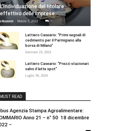
L’Individuazione del titolare
effettivo delle imprese
cibusonl
-
Marzo 7, 2022
0
Lattiero Caseario: “Primi segnali di
cedimento per il Parmigiano alla
borsa di Milano”
Gennaio 23, 2023
Lattiero Caseario: “Prezzi stazionari
salvo il latte spot”
Luglio 30, 2024
MUST READ
ibus Agenzia Stampa Agroalimentare:
OMMARIO Anno 21 – n° 50 18 dicembre
022 –