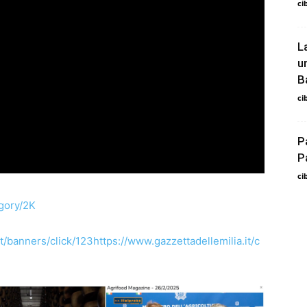
ci
L
u
B
ci
P
P
ci
egory/2K
/banners/click/123https://www.gazzettadellemilia.it/c