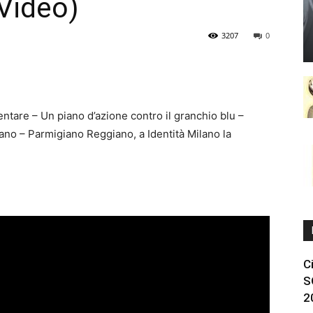
(Video)
3207
0
entare – Un piano d’azione contro il granchio blu –
liano – Parmigiano Reggiano, a Identità Milano la
C
S
2