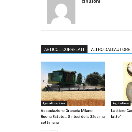
cibusonl
ARTICOLI CORRELATI
ALTRO DALL'AUTORE
Agroalimentare
Agricoltura
Associazione Granaria Milano.
Lattiero Cas
Buona Estate… Sintesi della 32esima
latte”
settimana