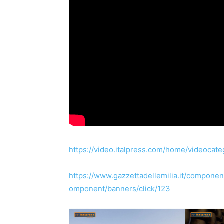
https://video.italpress.com/home/videocat
https://www.gazzettadellemilia.it/component
omponent/banners/click/123