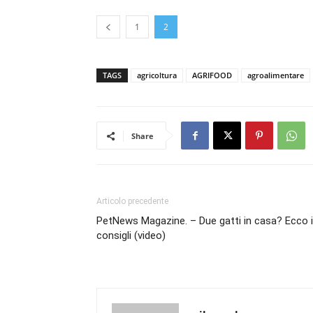
1
2
TAGS
agricoltura
AGRIFOOD
agroalimentare
Share
Articolo precedente
PetNews Magazine. – Due gatti in casa? Ecco i
consigli (video)