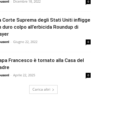
busonl
-
Dicembre 18, 2022
0
a Corte Suprema degli Stati Uniti infligge
n duro colpo all’erbicida Roundup di
ayer
busonl
-
Giugno 22, 2022
0
apa Francesco è tornato alla Casa del
adre
busonl
-
Aprile 22, 2025
0
Carica altri