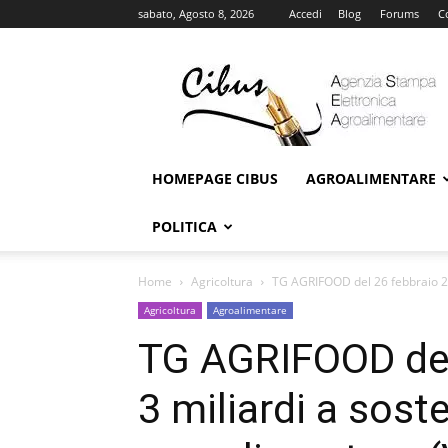
sabato, Agosto 8, 2026
Accedi
Blog
Forums
C
Cibus
Online
HOMEPAGE CIBUS
AGROALIMENTARE
POLITICA
Home
Agricoltura
TG AGRIFOOD del 26 febbraio 202
Agricoltura
Agroalimentare
TG AGRIFOOD del
3 miliardi a sost