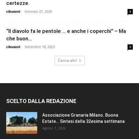
certezze.
cibusonl
-
Gennaio 27, 2026
0
“Il diavolo fa le pentole … e anche i coperchi” – Ma
che buon...
cibusonl
-
Settembre 18, 2023
0
Carica altri
SCELTO DALLA REDAZIONE
Associazione Granaria Milano. Buona
Estate… Sintesi della 32esima settimana
Agosto 7, 2026