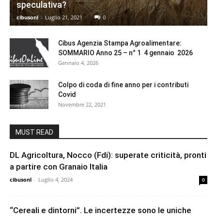
speculativa?
cibusonl
-
Luglio 21, 2021
0
Cibus Agenzia Stampa Agroalimentare:
SOMMARIO Anno 25 – n° 1 4 gennaio 2026
Gennaio 4, 2026
Colpo di coda di fine anno per i contributi
Covid
Novembre 22, 2021
MUST READ
DL Agricoltura, Nocco (Fdi): superate criticità, pronti
a partire con Granaio Italia
cibusonl
-
Luglio 4, 2024
0
“Cereali e dintorni”. Le incertezze sono le uniche