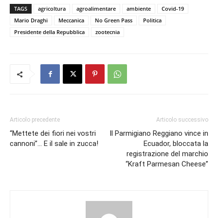
TAGS
agricoltura
agroalimentare
ambiente
Covid-19
Mario Draghi
Meccanica
No Green Pass
Politica
Presidente della Repubblica
zootecnia
Articolo precedente
Articolo successivo
“Mettete dei fiori nei vostri
Il Parmigiano Reggiano vince in
cannoni”… E il sale in zucca!
Ecuador, bloccata la
registrazione del marchio
“Kraft Parmesan Cheese”