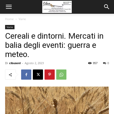
Home
Varie
Varie
Cereali e dintorni. Mercati in
balia degli eventi: guerra e
meteo.
Di
cibusonl
-
Agosto 2, 2023
957
0