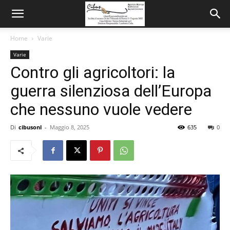
Home
Varie
Varie
Contro gli agricoltori: la
guerra silenziosa dell’Europa
che nessuno vuole vedere
Di
cibusonl
-
Maggio 8, 2025
635
0