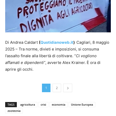
Di Andrea Caldart
(
Quotidianoweb.it
)
Cagliari, 8 maggio
2025 – Tra norme, divieti e imposizioni, si consuma
l’assalto finale alla libertà di coltivare. “
Ci vogliono
affamati e dipendenti”
, avverte Alex Krainer. È ora di
aprire gli occhi.
1
2
TAGS
agricoltura
crisi
economia
Unione Europea
zootecnia