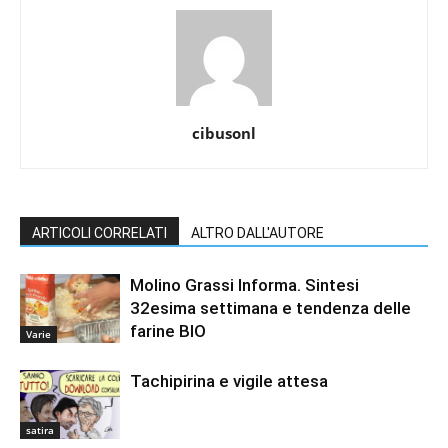
cibusonl
ARTICOLI CORRELATI
ALTRO DALL'AUTORE
Molino Grassi Informa. Sintesi
32esima settimana e tendenza delle
farine BIO
Varie
Tachipirina e vigile attesa
satira