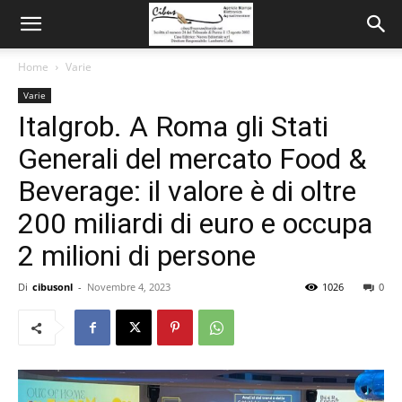
Home
Varie
Varie
Italgrob. A Roma gli Stati
Generali del mercato Food &
Beverage: il valore è di oltre
200 miliardi di euro e occupa
2 milioni di persone
Di
cibusonl
-
Novembre 4, 2023
1026
0