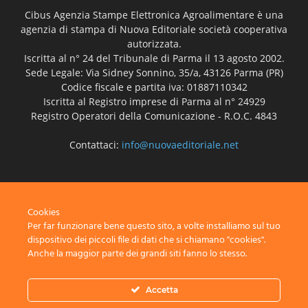
Cibus Agenzia Stampe Elettronica Agroalimentare è una
agenzia di stampa di Nuova Editoriale società cooperativa
autorizzata.
Iscritta al n° 24 del Tribunale di Parma il 13 agosto 2002.
Sede Legale: Via Sidney Sonnino, 35/a, 43126 Parma (PR)
Codice fiscale e partita iva: 01887110342
Iscritta al Registro imprese di Parma al n° 24929
Registro Operatori della Comunicazione - R.O.C. 4843
Contattaci:
info@nuovaeditoriale.net
SEGUICI
Cookies
Per far funzionare bene questo sito, a volte installiamo sul tuo
dispositivo dei piccoli file di dati che si chiamano "cookies".
Anche la maggior parte dei grandi siti fanno lo stesso.
Disclaimer
Privacy
Advertisement
Contact Us
Accetta