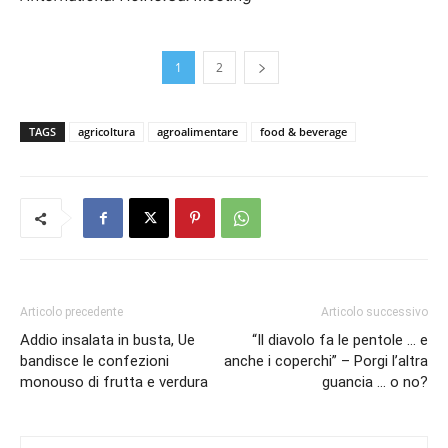
1
2
TAGS
agricoltura
agroalimentare
food & beverage
Articolo precedente
Articolo successivo
Addio insalata in busta, Ue
“Il diavolo fa le pentole … e
bandisce le confezioni
anche i coperchi” – Porgi l’altra
monouso di frutta e verdura
guancia … o no?