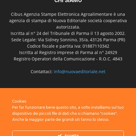
CHI SIAMO
Cibus Agenzia Stampe Elettronica Agroalimentare è una
agenzia di stampa di Nuova Editoriale società cooperativa
autorizzata.
Iscritta al n° 24 del Tribunale di Parma il 13 agosto 2002.
Sede Legale: Via Sidney Sonnino, 35/a, 43126 Parma (PR)
Codice fiscale e partita iva: 01887110342
Iscritta al Registro imprese di Parma al n° 24929
Registro Operatori della Comunicazione - R.O.C. 4843
Contattaci:
info@nuovaeditoriale.net
SEGUICI
Cookies
Per far funzionare bene questo sito, a volte installiamo sul tuo
dispositivo dei piccoli file di dati che si chiamano "cookies".
Anche la maggior parte dei grandi siti fanno lo stesso.
Disclaimer
Privacy
Advertisement
Contact Us
Accetta