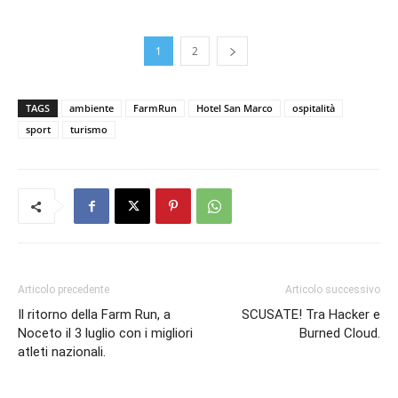
1
2
TAGS
ambiente
FarmRun
Hotel San Marco
ospitalità
sport
turismo
Articolo precedente
Articolo successivo
Il ritorno della Farm Run, a
SCUSATE! Tra Hacker e
Noceto il 3 luglio con i migliori
Burned Cloud.
atleti nazionali.