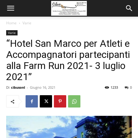
Home
Varie
Varie
“Hotel San Marco per Atleti e
Accompagnatori partecipanti
alla Farm Run 2021- 3 luglio
2021”
Di
cibusonl
-
Giugno 16, 2021
1233
0