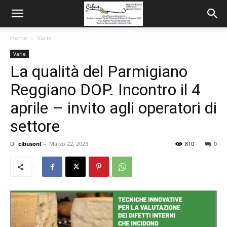
Home
Varie
Varie
La qualità del Parmigiano
Reggiano DOP. Incontro il 4
aprile – invito agli operatori di
settore
Di
cibusonl
-
Marzo 22, 2023
810
0