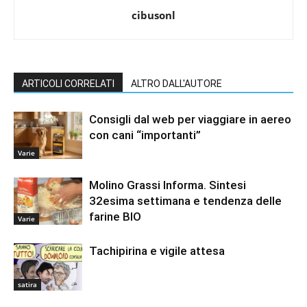
cibusonl
ARTICOLI CORRELATI
ALTRO DALL'AUTORE
Consigli dal web per viaggiare in aereo
con cani “importanti”
Varie
Molino Grassi Informa. Sintesi
32esima settimana e tendenza delle
farine BIO
Varie
Tachipirina e vigile attesa
satira