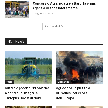
Consorzio Agrario, apre a Bardi la prima
agenzia di zona interamente...
Giugno 22, 2023
Carica altri
HOT NEWS
Varie
Meccanica
Duttile e precisa l’irroratrice
Agricoltori in piazza a
a controllo integrale
Bruxelles, nel cuore
Oktopus Boom di Nobili...
dell’Europa