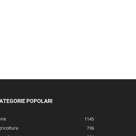
ATEGORIE POPOLARI
rie
1145
ricoltura
736