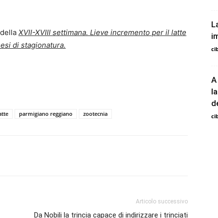
L
 della
XVII-XVIII settimana. Lieve incremento per il latte
i
mesi di stagionatura.
ci
A
l
de
atte
parmigiano reggiano
zootecnia
ci
Articolo successivo
Da Nobili la trincia capace di indirizzare i trinciati