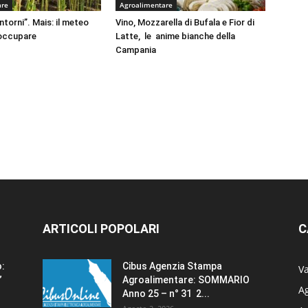
are
Agroalimentare
intorni”. Mais: il meteo
Vino, Mozzarella di Bufala e Fior di
eoccupare
Latte, le anime bianche della
Campania
ARTICOLI POPOLARI
C
o:
Cibus Agenzia Stampa
Va
”
Agroalimentare: SOMMARIO
Ag
Anno 25 – n° 31 2...