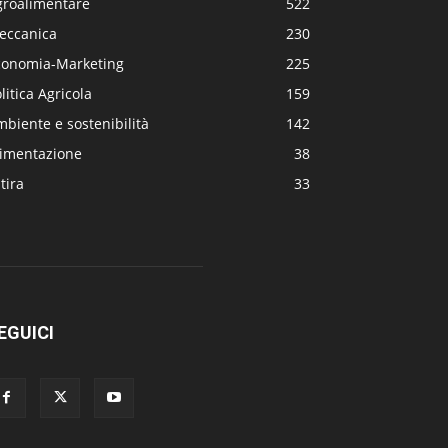
groalimentare
522
eccanica
230
conomia-Marketing
225
litica Agricola
159
biente e sostenibilità
142
limentazione
38
tira
33
EGUICI