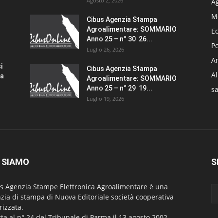
Agosto 2, 2026
A
M
Cibus Agenzia Stampa
Agroalimentare: SOMMARIO
E
Anno 25 – n° 30 26...
Po
Luglio 26, 2026
Am
i
Cibus Agenzia Stampa
A
za
Agroalimentare: SOMMARIO
Anno 25 – n° 29 19...
sa
Luglio 19, 2026
 SIAMO
S
s Agenzia Stampe Elettronica Agroalimentare è una
zia di stampa di Nuova Editoriale società cooperativa
rizzata.
itta al n° 24 del Tribunale di Parma il 13 agosto 2002.