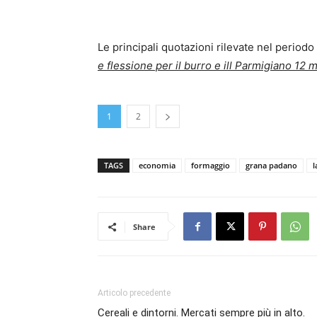
Le principali quotazioni rilevate nel periodo
e flessione per il burro e ill Parmigiano 12 
1
2
TAGS
economia
formaggio
grana padano
l
Share
Articolo precedente
Cereali e dintorni. Mercati sempre più in alto.