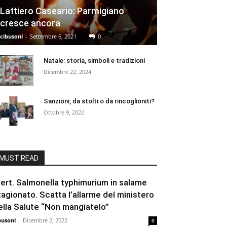
Lattiero Caseario: Parmigiano
cresce ancora
cibusonl
-
Settembre 6, 2021
0
Natale: storia, simboli e tradizioni
Dicembre 22, 2024
Sanzioni, da stolti o da rincoglioniti?
Ottobre 9, 2022
MUST READ
lert. Salmonella typhimurium in salame
tagionato. Scatta l’allarme del ministero
ella Salute “Non mangiatelo”
busonl
-
Dicembre 2, 2022
0