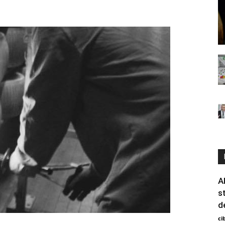
A
s
d
ci