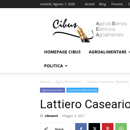
venerdì, Agosto 7, 2026
Accedi
Blog
Forums
C
Cibus
Online
HOMEPAGE CIBUS
AGROALIMENTARE
POLITICA
Home
Agroalimentare
Lattiero Caseario: Relativa 
Agroalimentare
Economia-Marketing
Lattiero Caseario
Di
cibusonl
-
Maggio 3, 2021
Share