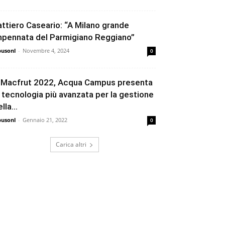
attiero Caseario: “A Milano grande
mpennata del Parmigiano Reggiano”
busonl
-
Novembre 4, 2024
0
 Macfrut 2022, Acqua Campus presenta
a tecnologia più avanzata per la gestione
lla...
busonl
-
Gennaio 21, 2022
0
Carica altri